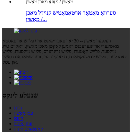
סערוואָ מאָטאָר אויטאָמאַטיש קניידל מאכן
מאַשין /...
העלפער מאַשין -- 30 יאָר פאַבריקאַנט אויף פלייש און פּאַסטאַ
מאַשינערי אַרייַנגערעכנט ראַמען לאָקשן מאכן מאַשין, וואַקוום טייג
מיקסער, פלייש קאַטערז, פלייש גרינדערס, פלייש מיקסערז, פלייש
טאַמבלערז, פלייש ינדזשעקטאָרס, סמאָוקינג הויז, וועדזשטאַבאַלז מאַשין
און עטק.
שנעלע לינקס
היים
עסן מאַשין
נייעס
וועגן אונדז
קאָנטאַקט אונדז