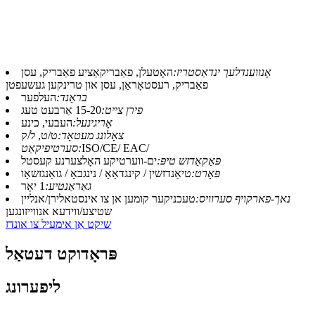
אָנווענדלעך ינדאַסטריז:
האָטעלן, פאַבריקאַציע פאַבריק, עסן
פאַבריק, רעסטאָראַן, עסן און טרינקען געשעפטן
בראַנד:
העלפער
פירן צייט:
15-20 אַרבעט טעג
אָריגינעל:
העבעי, כינע
צאָלונג מעטאָד:
ט/ט, ל/ק
ISO/CE/ EAC/
סערטיפיקאַט:
פּאַקאַדזש טיפּ:
ים-ווערטיקע האָלצערנע קעסטל
פּאָרט:
טיאַנדזשין / קינגדאַאָ / נינגבאָ / גואַנגזשאָו
גאַראַנטיע:
1 יאָר
נאך-פארקויף סערוויס:
טעכניקער קומען אן צו אינסטאלירן/אנליין
שטיצע/ווידעא אנווייזונגען
שיקט אַן אימעיל צו אונדז
פּראָדוקט דעטאַל
ליפערונג