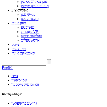
עסן פּאַקינג מאַשין
אַנדערע עסן מאַשין
אַפּליקאַציע
פלייש עסן
פּאַסטאַ עסן
וועגן אונדז
געשיכטע
פאַבריק VR
העלפער גרופע
אויסשטעלונג
נייעס
דאַונלאָודן
קאָנטאַקט אונדז
English
היים
עסן מאַשין
וואַוום טייג מיקסער
קאַטעגאָריעס
גרייטע פראיעקטן