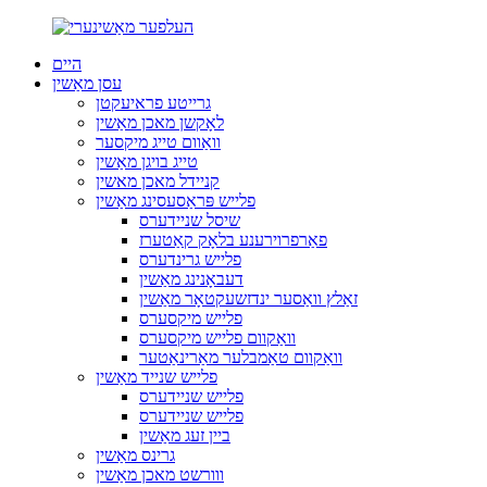
היים
עסן מאַשין
גרייטע פראיעקטן
לאָקשן מאכן מאַשין
וואַוום טייג מיקסער
טייג בויגן מאַשין
קניידל מאכן מאשין
פלייש פּראַסעסינג מאַשין
שיסל שניידערס
פאַרפרוירענע בלאָק קאַטערז
פלייש גרינדערס
דעבאָנינג מאַשין
זאַלץ וואַסער ינדזשעקטאָר מאַשין
פלייש מיקסערס
וואַקוום פלייש מיקסערס
וואַקוום טאַמבלער מאַרינאַטער
פלייש שנייד מאַשין
פלייש שניידערס
פלייש שניידערס
ביין זעג מאַשין
גרינס מאַשין
ווורשט מאכן מאַשין