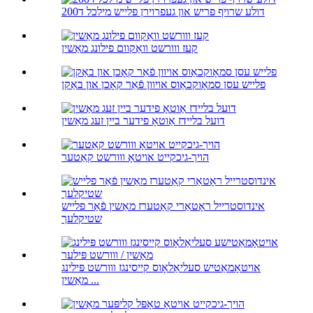
דולע שרויף פריש און געפרוירן פלייש מילכל ד200
קעז ווורשט וואַקוום פילונג מאַשין
פלייש עסן סמאָוקכאַוס אויוון פֿאַר קאָכן און באַקן
דועל בליידז אַוטאָ פידער ביין זעג מאַשין
הויך-גיכקייט אויטאָ ווורשט קאַטער
אינדוסטרייל ראָטאַרי קאַטערז מאַשין פֿאַר פלייש
שטיקלעך
אויטאָמאַטיש סעליאַלאָוס קייסינגז ווורשט פּילינג
מאַשין ...