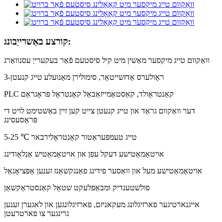
קורצע באַשרייַבונג:
וואַקוום טייג מיקסער מאַשין מיט קיל סיסטעם פֿאַר בעקערייַ עסנוואַרג
3-ראָולערס אַדזשייטאָר, סימולירן מאַנועלע טייג קנעטן
PLC קאַנטראָולד, קאַסטאַמייזאַבאַל קאָנטראָל פּראָגראַם
דער וואַקוום גראַד און טייג קנעטן צייט קען זיין באַשטימט לויט די
פּראַסעסינג
5-25 ℃ טייג טעמפּעראַטור קאָנטראָלירבאר
אויטאָמאַטישע דעקל עפן און אויטאָמאַטיש אַנלאָודינג
אויטאָמאַטישע מעל און וואַסער פידינג פאַנגקשאַנז זענען אָפּציאָנאַל
פולשטענדיק ומבאַפלעקט שטאָל קאַנסטראַקשאַן
אייגנארטיגער פארזיגלונג מעקאניזם, פארזיגלונגען און לאגערן זענען
גרינגער צו פארטרעטן