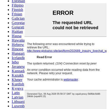
Estonian
Filipino
Finnish
Frisian
Galician
Georgian
Gujarati
Haitian
Hausa
Hawaiian
Hebrew
Hmong
Hungarian
Icelandic
Igbo
Javanese
Kannada
Kazakh
Khmer
Kurdish
Kyrgyz
Latin
Latvian
Lithuanian
Luxembou..