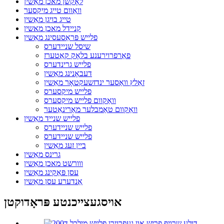
לאָקשן מאכן מאַשין
וואַוום טייג מיקסער
טייג בויגן מאַשין
קניידל מאכן מאשין
פלייש פּראַסעסינג מאַשין
שיסל שניידערס
פאַרפרוירענע בלאָק קאַטערז
פלייש גרינדערס
דעבאָנינג מאַשין
זאַלץ וואַסער ינדזשעקטאָר מאַשין
פלייש מיקסערס
וואַקוום פלייש מיקסערס
וואַקוום טאַמבלער מאַרינאַטער
פלייש שנייד מאַשין
פלייש שניידערס
פלייש שניידערס
ביין זעג מאַשין
גרינס מאַשין
ווורשט מאכן מאַשין
עסן פּאַקינג מאַשין
אַנדערע עסן מאַשין
אויסגעצייכנטע פּראָדוקטן