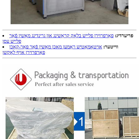
פריערדיג:
פאַרפרוירן פלייש בלאָק קראַשינג און גרינדינג מאַשין פֿאַר
פלייש עסן
ווייטער:
אויטאָמאַטיש ראַמען מאכן מאַשין פֿאַר פאַר-קאָכן
פאַרפרוירן אויף לאָקשן