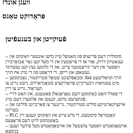
וועגן אונדז
פּראָדוקט טאַגס
פֿעיִקייטן און בענעפֿיטן
-- סימולירן דעם פּרינציפּ פון מאַנועל טייג מישן אונטער וואַקוום און
נעגאַטיוון דרוק, אַזוי אַז די פּראָטעין אין די מעל קען גאָר אַבזאָרבירן
וואַסער אין דער קירצסטער צייט, און די גלוטען נעץ קען געשווינד
געשאפן און רייפן. די דראַפט פון די טייג איז הויך.
-- הויך-קוואַליטעט 304 ומבאַפלעקט שטאָל סטרוקטור, נאָכקומען
מיט עסנוואַרג זיכערקייַט פּראָדוקציע סטאַנדאַרדס, נישט גרינג צו
קעראָוד, גרינג צו ריין.
-- די פּאַדל האָט באַקומען דעם נאַציאָנאַלן פּאַטענט, און האָט דריי
פֿונקציעס: מישן, קנעטן און אַלטערן דעם טייג.
-- איינציקאַרטיקע סילינג סטרוקטור, גרינגער צו פאַרבייַטן סילינגז און
בערינגז.
-- PLC קאָנטראָל סיסטעם, די מיש צייט און וואַקוום קענען זיין
באַשטימט לויט דעם פּראָצעס.
-- אויטאָמאַטיש וואַסער צושטעל און אויטאָמאַטיש מעל פידער זענען
בנימצא