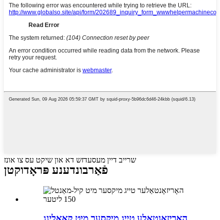
שרייב דיין מעסעדזש דא און שיקט עס צו אונז
פֿאַרבונדענע פּראָדוקטן
האָריזאָנטאַלע טייג מיקסער מיט קאָאָלינג