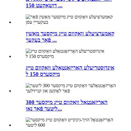
דזשאַקעט 150 ...
קאמערציעלע וואַקוום טייג מיקסער מאַשין
פֿאַר בעקער ...
אינדוסטריעלע האָריזאָנטאַלע וואַקוום טייג
מיקסערס 150 ל
האָריזאָנטאַל וואַקוום טייג מיקסער 300
ליטער פֿאַר נאָו...