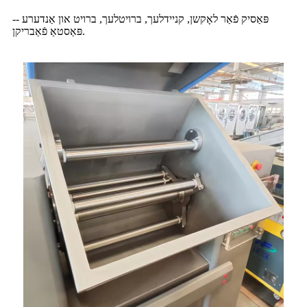
-- פּאַסיק פֿאַר לאָקשן, קניידלעך, ברויטלעך, ברויט און אַנדערע
פּאַסטאַ פֿאַבריקן.