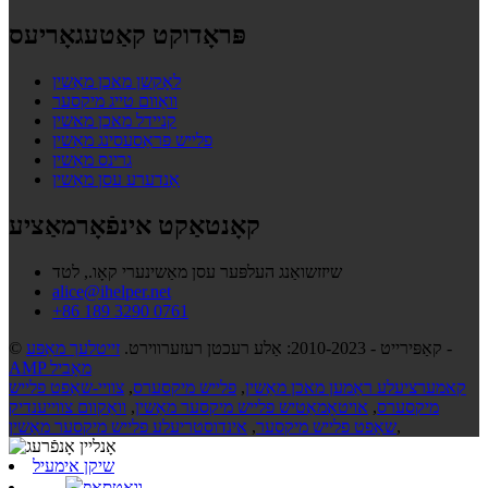
פּראָדוקט קאַטעגאָריעס
לאָקשן מאכן מאַשין
וואַוום טייג מיקסער
קניידל מאכן מאשין
פלייש פּראַסעסינג מאַשין
גרינס מאַשין
אַנדערע עסן מאַשין
קאָנטאַקט אינפֿאָרמאַציע
שיזזשואַנג העלפּער עסן מאַשינערי קאָו., לטד
alice@ihelper.net
+86 189 3290 0761
-
© קאַפּירייט - 2010-2023: אַלע רעכטן רעזערווירט.
זייטלעך מאַפּע
AMP מאָביל
קאמערציעלע ראַמען מאכן מאַשין
,
פלייש מיקסערס
,
צוויי-שאַפט פלייש
מיקסערס
,
אויטאָמאַטיש פלייש מיקסער מאַשין
,
וואַקוום צווייענדיק
,
שאַפט פלייש מיקסער
,
אינדוסטריעלע פלייש מיקסער מאַשין
שיקן אימעיל
וואַטסאַפּ