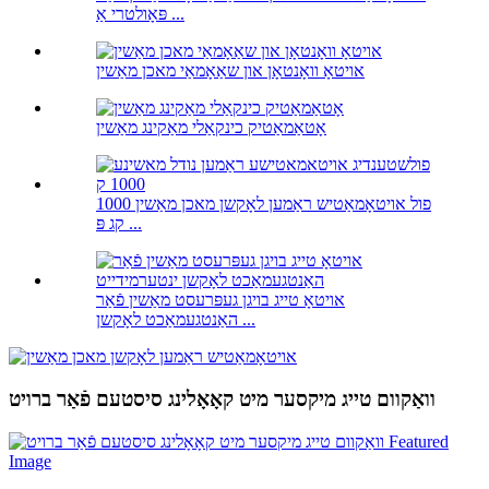
פּאָולטרי אַ ...
אויטאָ וואָנטאָן און שאַאָמאַי מאכן מאַשין
אָטאַמאַטיק כינקאַלי מאַקינג מאַשין
פול אויטאָמאַטיש ראַמען לאָקשן מאכן מאַשין 1000
קג פּ ...
אויטאָ טייג בויגן געפּרעסט מאַשין פֿאַר
האַנטגעמאַכט לאָקשן ...
וואַקוום טייג מיקסער מיט קאָאָלינג סיסטעם פֿאַר ברויט