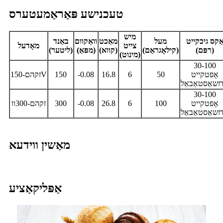
טעכנישע פּאַראַמעטערס
מיש
ַקס גיכקייט
מעל
מאַכט
וואַקוום
באַנד
צייט
מאָדעל
(רפּם)
(קילאָגראַם)
(קווא)
(מפּאַ)
(ליטער)
(מינוט)
30-100
אָפטקייט
50
6
16.8
-0.08
150
זקהם-150V
דזשאַסטאַבאַל
30-100
אָפטקייט
100
6
26.8
-0.08
300
זקהם-300וו
דזשאַסטאַבאַל
מאַשין ווידעא
אַפּליקאַציע