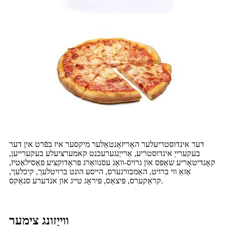
דער אינדוסטריעלער האָריזאָנטאַלער מיקסער איז בפֿרט אין דער
בעקערייַ אינדוסטריע, אַרייַנגערעכנט קאמערציעלע בעקערייען,
קאָנדיטאָריע שאַפּס און גרויס-וואָג עסנוואַרג פּראָדוקציע פאַסילאַטיז,
אַזאַ ווי ברויט, האַמבורגערס, הייסע הונט ברויטלעך, קיכלעך,
קראַקערס, פּיצאַס, פּיראָג טייג און אנדערע סנאַקס.
ווייַזונג צימער