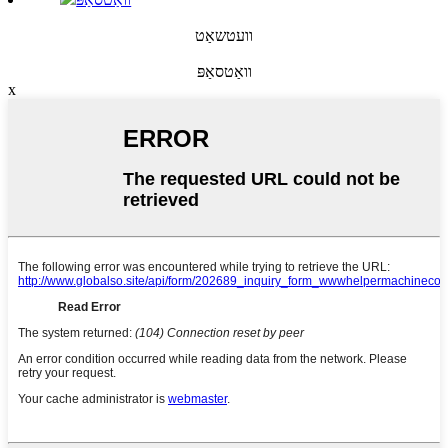
וועטשאַט
וואַטסאַפּ
x