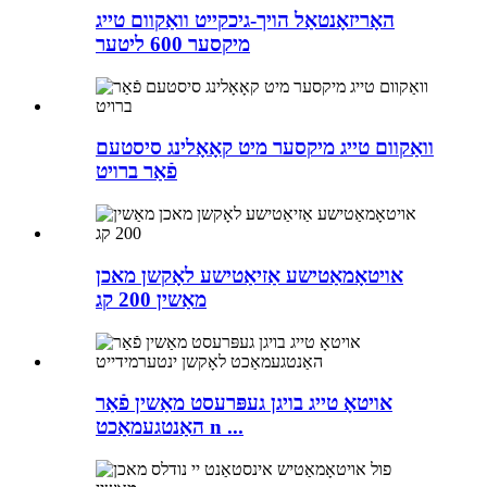
האָריזאָנטאַל הויך-גיכקייט וואַקוום טייג
מיקסער 600 ליטער
וואַקוום טייג מיקסער מיט קאָאָלינג סיסטעם
פֿאַר ברויט
אויטאָמאַטישע אַזיאַטישע לאָקשן מאכן
מאַשין 200 קג
אויטאָ טייג בויגן געפּרעסט מאַשין פֿאַר
האַנטגעמאַכט n ...