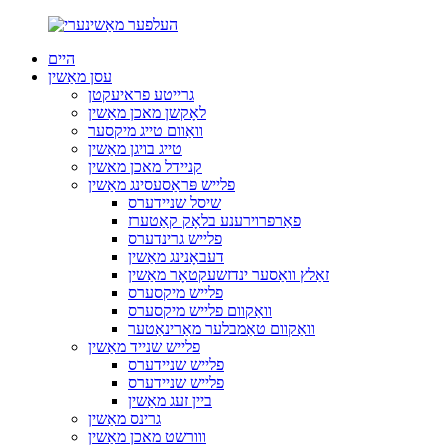
היים
עסן מאַשין
גרייטע פראיעקטן
לאָקשן מאכן מאַשין
וואַוום טייג מיקסער
טייג בויגן מאַשין
קניידל מאכן מאשין
פלייש פּראַסעסינג מאַשין
שיסל שניידערס
פאַרפרוירענע בלאָק קאַטערז
פלייש גרינדערס
דעבאָנינג מאַשין
זאַלץ וואַסער ינדזשעקטאָר מאַשין
פלייש מיקסערס
וואַקוום פלייש מיקסערס
וואַקוום טאַמבלער מאַרינאַטער
פלייש שנייד מאַשין
פלייש שניידערס
פלייש שניידערס
ביין זעג מאַשין
גרינס מאַשין
ווורשט מאכן מאַשין