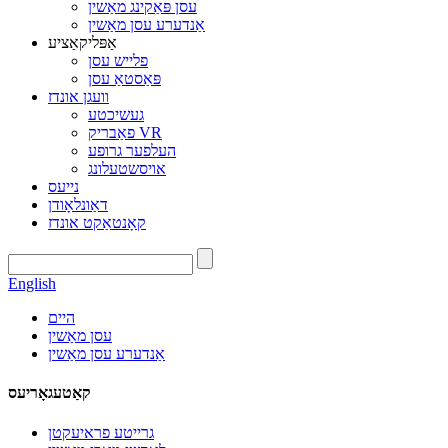
עסן פּאַקינג מאַשין
אַנדערע עסן מאַשין
אַפּליקאַציע
פלייש עסן
פּאַסטאַ עסן
וועגן אונדז
געשיכטע
פאַבריק VR
העלפער גרופע
אויסשטעלונג
נייעס
דאַונלאָודן
קאָנטאַקט אונדז
English
היים
עסן מאַשין
אַנדערע עסן מאַשין
קאַטעגאָריעס
גרייטע פראיעקטן