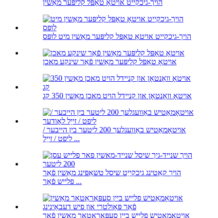
הויך-גיכקייט אויטאָ טאָפּל קליפּער מאַשין
הויך-גיכקייט אויטאָ טאָפּל קליפּער מאַשין מיט לופּס
אויטאָ טאָפּל קליפּער מאַשין פֿאַר שינקע מאכן
אויטאָ וואָנטאָן און קניידל הויט מאכן מאַשין 350 קג
אויטאָמאַטיש באַוועגלעך 200 ליטער בין הייבער /
ליפט / זייַל ...
הויך קאַטינג גיכקייַט שיסל טשאַפּינג מאַשין פֿאַר
פלייש פֿאָר ...
אויטאָמאַטיש פלייש ביין סעפּאַראַטאָר מאַשין פֿאַר