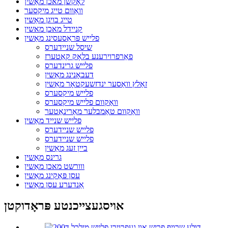
לאָקשן מאכן מאַשין
וואַוום טייג מיקסער
טייג בויגן מאַשין
קניידל מאכן מאשין
פלייש פּראַסעסינג מאַשין
שיסל שניידערס
פאַרפרוירענע בלאָק קאַטערז
פלייש גרינדערס
דעבאָנינג מאַשין
זאַלץ וואַסער ינדזשעקטאָר מאַשין
פלייש מיקסערס
וואַקוום פלייש מיקסערס
וואַקוום טאַמבלער מאַרינאַטער
פלייש שנייד מאַשין
פלייש שניידערס
פלייש שניידערס
ביין זעג מאַשין
גרינס מאַשין
ווורשט מאכן מאַשין
עסן פּאַקינג מאַשין
אַנדערע עסן מאַשין
אויסגעצייכנטע פּראָדוקטן