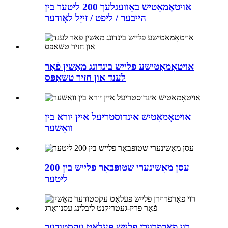
אויטאָמאַטיש באַוועגלעך 200 ליטער בין
הייבער / ליפט / זייַל לאָודער
אויטאָמאַטישע פלייש בינדונג מאַשין פֿאַר
לענד און חזיר טשאַפּס
אויטאָמאַטיש אינדוסטריעל איין יורא בין
וואַשער
עסן מאַשינערי שטופּבאַר פלייש בין 200
ליטער
רוי פאַרפרוירן פלייש פּעלאַט עקסטודער