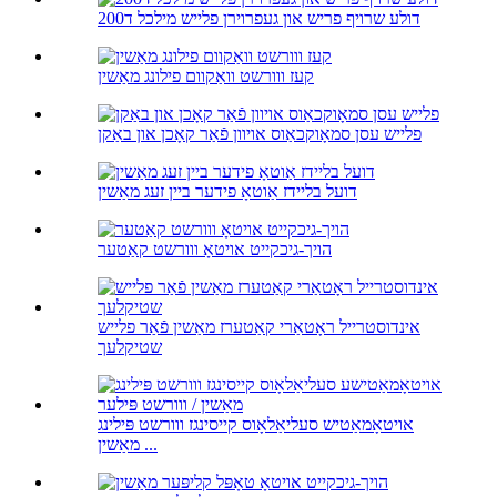
דולע שרויף פריש און געפרוירן פלייש מילכל ד200
קעז ווורשט וואַקוום פילונג מאַשין
פלייש עסן סמאָוקכאַוס אויוון פֿאַר קאָכן און באַקן
דועל בליידז אַוטאָ פידער ביין זעג מאַשין
הויך-גיכקייט אויטאָ ווורשט קאַטער
אינדוסטרייל ראָטאַרי קאַטערז מאַשין פֿאַר פלייש
שטיקלעך
אויטאָמאַטיש סעליאַלאָוס קייסינגז ווורשט פּילינג
מאַשין ...