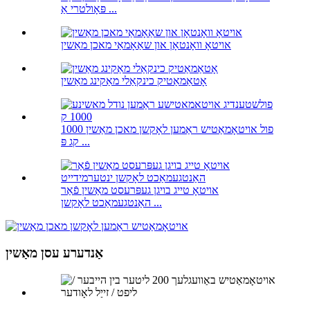
פּאָולטרי אַ ...
אויטאָ וואָנטאָן און שאַאָמאַי מאכן מאַשין
אָטאַמאַטיק כינקאַלי מאַקינג מאַשין
פול אויטאָמאַטיש ראַמען לאָקשן מאכן מאַשין 1000
קג פּ ...
אויטאָ טייג בויגן געפּרעסט מאַשין פֿאַר
האַנטגעמאַכט לאָקשן ...
אַנדערע עסן מאַשין