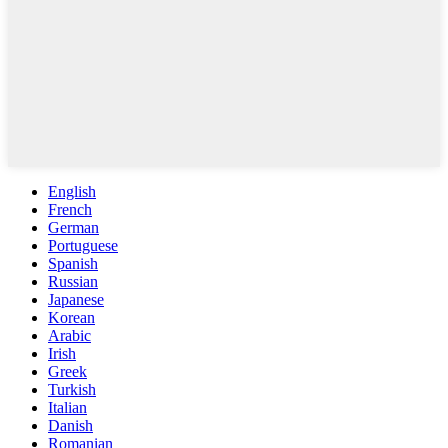
English
French
German
Portuguese
Spanish
Russian
Japanese
Korean
Arabic
Irish
Greek
Turkish
Italian
Danish
Romanian