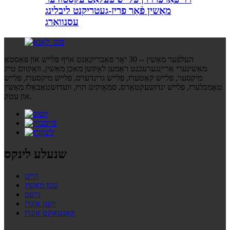
מאַשין פֿאַר פריז-געטריקנט ליבלינג
עסנוואַרג
העלפער מאַשין -- 30 יאָר פאַבריקאַנט אויף פלייש און פּאַסטאַ
מאַשינערי אַרייַנגערעכנט ראַמען לאָקשן מאכן מאַשין, וואַקוום טייג
מיקסער, פלייש קאַטערז, פלייש גרינדערס, פלייש מיקסערז, פלייש
טאַמבלערז, פלייש ינדזשעקטאָרס, סמאָוקינג הויז, וועדזשטאַבאַלז מאַשין
און עטק.
שנעלע לינקס
היים
עסן מאַשין
נייעס
וועגן אונדז
קאָנטאַקט אונדז