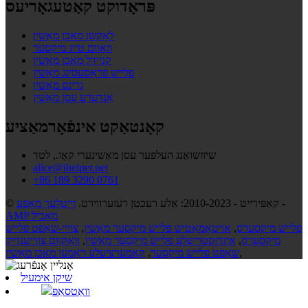
פּראָדוקט קאַטעגאָריעס
לאָקשן מאכן מאַשין
וואַוום טייג מיקסער
קניידל מאכן מאשין
פלייש פּראַסעסינג מאַשין
גרינס מאַשין
אַנדערע עסן מאַשין
קאָנטאַקט אינפֿאָרמאַציע
שיזזשואַנג העלפּער עסן מאַשינערי קאָו., לטד
alice@ihelper.net
+86 189 3290 0761
-
© קאַפּירייט - 2010-2023: אַלע רעכטן רעזערווירט.
זייטלעך מאַפּע
AMP מאָביל
פלייש מיקסערס
,
אויטאָמאַטיש פלייש מיקסער מאַשין
,
צוויי-שאַפט פלייש
מיקסערס
,
אינדוסטריעלע פלייש מיקסער מאַשין
,
וואַקוום צווייענדיק
,
שאַפט פלייש מיקסער
,
קאמערציעלע ראַמען מאכן מאַשין
שיקן אימעיל
וואַטסאַפּ