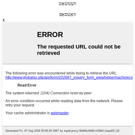
וועטשאַט
וואַטסאַפּ
x